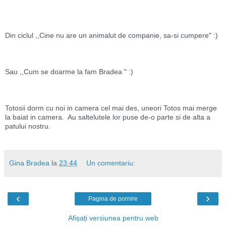
Din ciclul ,,Cine nu are un animalut de companie, sa-si cumpere" :) 
Sau ,,Cum se doarme la fam Bradea " :)
Totosii dorm cu noi in camera cel mai des, uneori Totos mai merge 
la baiat in camera.  Au saltelutele lor puse de-o parte si de alta a 
patului nostru. 
Gina Bradea
la
23:44
Un comentariu:
‹
›
Pagina de pornire
Afișați versiunea pentru web