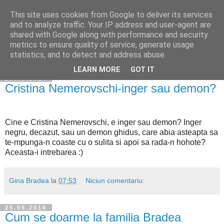
This site uses cookies from Google to deliver its services
Cuibul cu vipere
and to analyze traffic. Your IP address and user-agent are
shared with Google along with performance and security
metrics to ensure quality of service, generate usage
statistics, and to detect and address abuse.
▼
LEARN MORE
GOT IT
26.05.2016
Cristina Nemerovschi-inger sau demon?
Cine e Cristina Nemerovschi, e inger sau demon? Inger
negru, decazut, sau un demon ghidus, care abia asteapta sa
te-mpunga-n coaste cu o sulita si apoi sa rada-n hohote?
Aceasta-i intrebarea :)
Gina Bradea
la
07:53
Niciun comentariu:
25.05.2016
Cum se doarme la familia Bradea