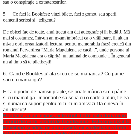
sau o conspirație a extratereștrilor.
5.
Ce faci la Bookfest: vinzi bilete, faci zgomot, sau sperii
oamenii seriosi si "teligenti?
De obicei fac de toate, anul trecut am dat autografe și în budă
J
.
Mă
mai și costumez, într-un an m-am îmbrăcat ca o vrăjitoare, în alt an
mi-au oprit organizatorii lectura, pentru memorabila frază eretică din
romanul Pervertirea
“Maria Magdalena se cac
ă...
”
, unde personajul
Maria Magdalena era o căpriță, un animal de companie... În general
nu ai timp să te plictisești
!
6.
Cand e Bookfestu’ ala si cu ce se mananca? Cu paine
sau cu mamaliga?
E ca o porție de hamsii prăjite, se poate mânca și cu pâine,
și cu mămăligă. Important e să se ia cu o carte alături, fie ea
și numai ca suport pentru mici, cum am văzut la cineva în
anii trecuți!
Bookfest, acum serios, este unul dintre cele două mari 
târguri de carte, alături de Gaudeamus. Este organizat la 
Roxempo și ediția de anul acesta se va desfășura între 1 
și 5 iunie. Eu voi lansa acolo cel mai recent roman, 