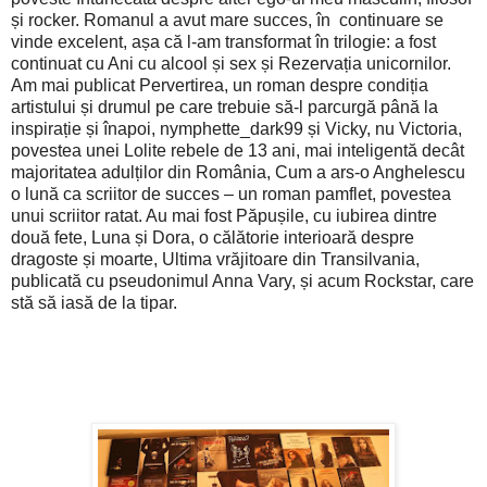
și rocker. Romanul a avut mare succes, în continuare se
vinde excelent, așa că l-am transformat în trilogie
: a fost
continuat cu Ani cu alcool
și sex și Rezervația unicornilor.
Am mai publicat Pervertirea, un roman despre condiția
artistului și drumul pe care trebuie să-l parcurgă până la
inspirație și înapoi, nymphette_dark99 și Vicky, nu Victoria,
povestea unei Lolite rebele de 13 ani, mai inteligentă decât
majoritatea adulților din România, Cum a ars-o Anghelescu
o lună ca scriitor de succes – un roman pamflet, povestea
unui scriitor ratat. Au mai fost Păpușile, cu iubirea dintre
două fete, Luna și Dora, o călătorie interioară despre
dragoste și moarte, Ultima vrăjitoare din Transilvania,
publicată cu pseudonimul Anna Vary, și acum Rockstar, care
stă să iasă de la tipar.