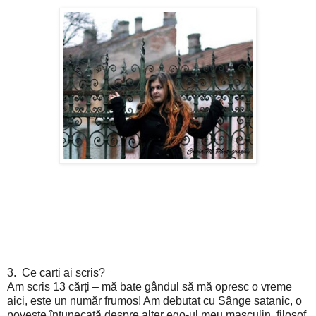
3.
Ce carti ai scris?
Am scris 13 cărți – mă bate gândul să mă opresc o vreme
aici, este un număr frumos! Am debutat cu Sânge satanic, o
poveste întunecată despre alter ego-ul meu masculin, filosof