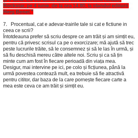
Rockstar, pe 4 iunie, de la ora 14.00, la standul editurii 
Herg Benet."
7.
Procentual, cat e adevar-trairile tale si cat e fictiune in
ceea ce scrii?
Întotdeauna prefer să scriu despre ce am trăit și am simțit eu,
pentru că privesc scrisul ca pe o ex
orcizare;
mă ajută să trec
peste lucrurile trăite, să le consemnez și să le las în urmă, și
să fiu deschisă mereu către altele noi. Scriu și ca să țin
minte cum am fost în fiecare perioadă din viața mea.
Desigur, mai intervine pe ici, pe colo și ficțiunea, până la
urmă povestea contează mult, ea trebuie să fie atractivă
pentru cititor, dar baza de la care pornește fiecare carte a
mea este ceva ce am trăit și simțit eu.