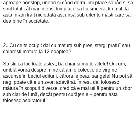
aproape nonstop, uneori și când dorm. Îmi place să râd și să
simt totul cât mai intens. Îmi place să fiu sinceră, țin mult la
asta, n-am trăit niciodată ascunsă sub diferite măști care să
dea bine în societate.
2.. Cu ce te ocupi: dai cu matura sub pres, stergi prafu" sau
calaresti matura la 12 noaptea?
Să știi că fac toate astea, ba chiar și multe altele! Oricum,
umblă vorba despre mine că am o colecție de virgine
ascunse în beciul editurii, cărora le beau sângele! Nu pot să
neg, poate că e un zvon adevărat. În rest, da, folosesc
mătura în scopuri diverse, cred că e mai utilă pentru un zbor
sub clar de lună, decât pentru curățenie – pentru asta
folosesc aspiratorul.