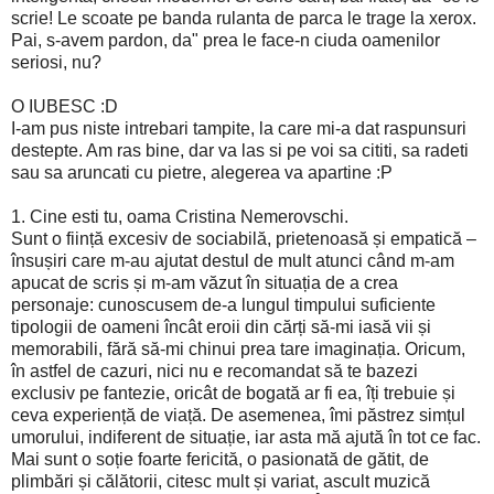
scrie! Le scoate pe banda rulanta de parca le trage la xerox.
Pai, s-avem pardon, da" prea le face-n ciuda oamenilor
seriosi, nu?
O IUBESC :D
I-am pus niste intrebari tampite, la care mi-a dat raspunsuri
destepte. Am ras bine, dar va las si pe voi sa cititi, sa radeti
sau sa aruncati cu pietre, alegerea va apartine :P
1.
Cine esti tu, oama Cristina Nemerovschi.
Sunt o ființă excesiv de sociabilă, prietenoasă și empatică –
însușiri care m-au ajutat destul de mult atunci când m-am
apucat de scris și m-am văzut în situația de a crea
personaje
:
cunoscusem de-a lungul timpului suficiente
tipologii de oameni încât eroii din cărți să-mi iasă vii și
memorabili, fără să-mi chinui prea tare imaginația. Oricum,
în astfel de cazuri, nici nu e recomandat să te bazezi
exclusiv pe fantezie, oricât de bogată ar fi ea, îți trebuie și
ceva experiență de viață. De asemenea, îmi păstrez simțul
umorului, indiferent de situație, iar asta mă ajută în tot ce fac.
Mai sunt o soție foarte fericită, o pasionată de gătit, de
plimbări și călătorii, citesc mult și variat, ascult muzică