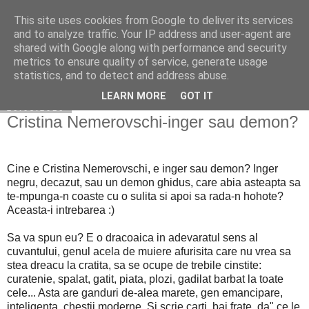
This site uses cookies from Google to deliver its services
Cuibul cu vipere
and to analyze traffic. Your IP address and user-agent are
shared with Google along with performance and security
metrics to ensure quality of service, generate usage
statistics, and to detect and address abuse.
▼
LEARN MORE
GOT IT
26.05.2016
Cristina Nemerovschi-inger sau demon?
Cine e Cristina Nemerovschi, e inger sau demon? Inger
negru, decazut, sau un demon ghidus, care abia asteapta sa
te-mpunga-n coaste cu o sulita si apoi sa rada-n hohote?
Aceasta-i intrebarea :)
Sa va spun eu? E o dracoaica in adevaratul sens al
cuvantului, genul acela de muiere afurisita care nu vrea sa
stea dreacu la cratita, sa se ocupe de trebile cinstite:
curatenie, spalat, gatit, piata, plozi, gadilat barbat la toate
cele... Asta are ganduri de-alea marete, gen emancipare,
inteligenta, chestii moderne. Si scrie carti, bai frate, da" ce le