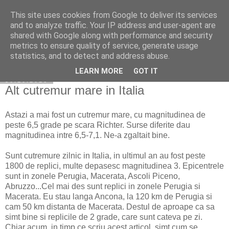
This site uses cookies from Google to deliver its services
Cuibul cu vipere
and to analyze traffic. Your IP address and user-agent are
shared with Google along with performance and security
metrics to ensure quality of service, generate usage
statistics, and to detect and address abuse.
▼
LEARN MORE
GOT IT
30.10.2016
Alt cutremur mare in Italia
Astazi a mai fost un cutremur mare, cu magnitudinea de
peste 6,5 grade pe scara Richter. Surse diferite dau
magnitudinea intre 6,5-7,1. Ne-a zgaltait bine.
Sunt cutremure zilnic in Italia, in ultimul an au fost peste
1800 de replici, multe depasesc magnitudinea 3. Epicentrele
sunt in zonele Perugia, Macerata, Ascoli Piceno,
Abruzzo...Cel mai des sunt replici in zonele Perugia si
Macerata. Eu stau langa Ancona, la 120 km de Perugia si
cam 50 km distanta de Macerata. Destul de aproape ca sa
simt bine si replicile de 2 grade, care sunt cateva pe zi.
Chiar acum, in timp ce scriu acest articol, simt cum se