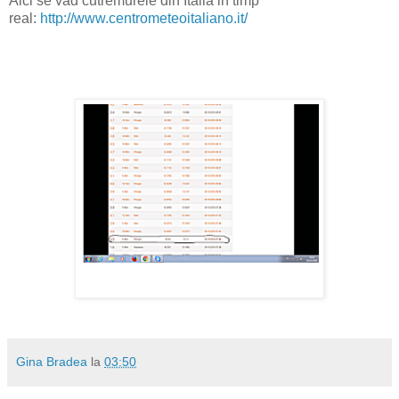
Aici se vad cutremurele din Italia in timp
real:
http://www.centrometeoitaliano.it/
Gina Bradea
la
03:50