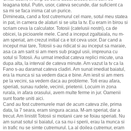
leagana totul. Putin, usor, cateva secunde, dar suficient ca
sa mi se faca inima cat un purice.
Dimineata, cand a fost cutremurul cel mare, sotul meu statea
in pat, in camera de alaturi si se uita la tv. Eu eram in birou si
scriam ceva la calculator. Totosii (catelusii nostri), ca de
obicei, la picioarele mele. Cand a inceput zgaltaiala, nu m-
am speriat, am crezut initial ca e tot ceva usor. Dar cand a
inceput mai tare, Totosii s-au ridicat si au inceput sa maraie,
asa ca am sarit si am mers sub pragul usii, impreuna cu
sotul si Totosii. Au urmat imediat cateva replici micute, una
dupa alta, la interval de cateva minute. Am vazut la tv ca la
Fano s-au daramat cateva cladiri. Am sunat imediat baiatul,
era la munca si sa vedem daca e bine. Am iesit si am mers
pe la vecini, sa vedem daca au probleme. Toti erau afara,
speriati, sunau rudele, vecinii, prietenii. Locuim in zona
rurala, in afara orasului, avem multe ferme in jur. Oamenii
sunt foarte uniti aici.
Cand au fost cutremurele mari de acum cateva zile, prima
data, la 7 seara, eram singura acasa. M-am speriat, dar a
trecut. Am linistit Totosii si motanii care se foiau speriati. Nu
am sunat sotul si baiatul, ca sa nu-i sperii, erau la munca si
in trafic nu se simte cutremurul. La al doilea cutremur, eram