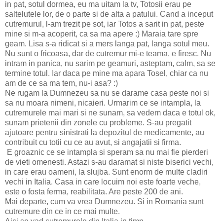
in pat, sotul dormea, eu ma uitam la tv, Totosii erau pe
saltelutele lor, de o parte si de alta a patului. Cand a inceput
cutremurul, l-am trezit pe sot, iar Totos a sarit in pat, peste
mine si m-a acoperit, ca sa ma apere :) Maraia tare spre
geam. Lisa s-a ridicat si a mers langa pat, langa sotul meu.
Nu sunt o fricoasa, dar de cutremur mi-e teama, e firesc. Nu
intram in panica, nu sarim pe geamuri, asteptam, calm, sa se
termine totul. Iar daca pe mine ma apara Tosel, chiar ca nu
am de ce sa ma tem, nu-i asa? :)
Ne rugam la Dumnezeu sa nu se darame casa peste noi si
sa nu moara nimeni, nicaieri. Urmarim ce se intampla, la
cutremurele mai mari si ne sunam, sa vedem daca e totul ok,
sunam prietenii din zonele cu probleme. S-au pregatit
ajutoare pentru sinistrati la depozitul de medicamente, au
contribuit cu totii cu ce au avut, si angajatii si firma.
E groaznic ce se intampla si speram sa nu mai fie pierderi
de vieti omenesti. Astazi s-au daramat si niste biserici vechi,
in care erau oameni, la slujba. Sunt enorm de multe cladiri
vechi in Italia. Casa in care locuim noi este foarte veche,
este o fosta ferma, reabilitata. Are peste 200 de ani.
Mai departe, cum va vrea Dumnezeu. Si in Romania sunt
cutremure din ce in ce mai multe.