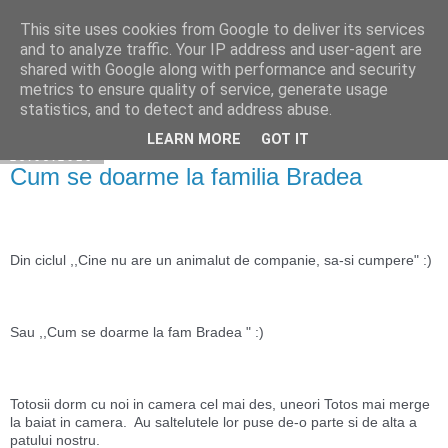
This site uses cookies from Google to deliver its services
Cuibul cu vipere
and to analyze traffic. Your IP address and user-agent are
shared with Google along with performance and security
metrics to ensure quality of service, generate usage
statistics, and to detect and address abuse.
▼
LEARN MORE
GOT IT
25.05.2016
Cum se doarme la familia Bradea
Din ciclul ,,Cine nu are un animalut de companie, sa-si cumpere" :) 
Sau ,,Cum se doarme la fam Bradea " :)
Totosii dorm cu noi in camera cel mai des, uneori Totos mai merge 
la baiat in camera.  Au saltelutele lor puse de-o parte si de alta a 
patului nostru. 