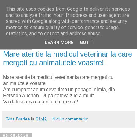
This site uses cookies from Google to deliver its services
Cuibul cu vipere
and to analyze traffic. Your IP address and user-agent are
shared with Google along with performance and security
metrics to ensure quality of service, generate usage
statistics, and to detect and address abuse.
▼
LEARN MORE
GOT IT
09.05.2018
Mare atentie la medicul veterinar la care
mergeti cu animalutele voastre!
Mare atentie la medicul veterinar la care mergeti cu
animalutele voastre!
Am cumparat acum ceva timp un papagal nimfa, din
Petshop Auchan. Dupa cateva zile a murit.
Va dati seama ca am luat-o razna?
Gina Bradea
la
01:42
Niciun comentariu:
08.05.2018