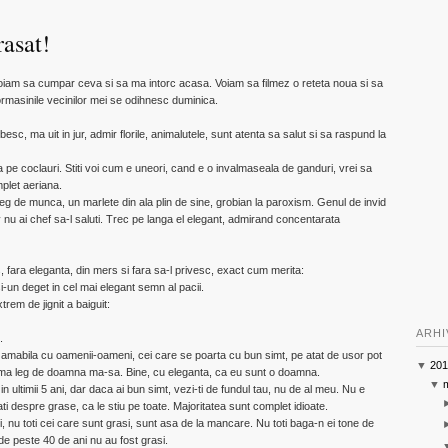
rasat!
oiam sa cumpar ceva si sa ma intorc acasa. Voiam sa filmez o reteta noua si sa
Bormasinile vecinilor mei se odihnesc duminica.
c, ma uit in jur, admir florile, animalutele, sunt atenta sa salut si sa raspund la
a pe coclauri. Stiti voi cum e uneori, cand e o invalmaseala de ganduri, vrei sa
mplet aeriana.
eg de munca, un marlete din ala plin de sine, grobian la paroxism. Genul de invid
v nu ai chef sa-l saluti. Trec pe langa el elegant, admirand concentarata
 fara eleganta, din mers si fara sa-l privesc, exact cum merita:
si-un deget in cel mai elegant semn al pacii.
trem de jignit a baiguit:
ARHI
.
amabila cu oamenii-oameni, cei care se poarta cu bun simt, pe atat de usor pot
▼
201
a ma leg de doamna ma-sa. Bine, cu eleganta, ca eu sunt o doamna.
▼
 ultimii 5 ani, dar daca ai bun simt, vezi-ti de fundul tau, nu de al meu. Nu e
ti despre grase, ca le stiu pe toate. Majoritatea sunt complet idioate.
sii, nu toti cei care sunt grasi, sunt asa de la mancare. Nu toti baga-n ei tone de
e peste 40 de ani nu au fost grasi.