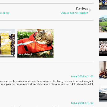
Previous
ci nu voi
Daca tii post, vrei statuie?
ei statuie?
Sunt curtata de motanii
mei
1
21 Jul 2015
2
6 mai 2018 la 11:01
arsta trec la o alta etapa care face sa ne schimbam, asa sunt barbatii aroganti
 au impins de nu-si mai vad talimbele,spor la treaba si la reusitele dvoastra,uitati
6 mai 2018 la 11:02