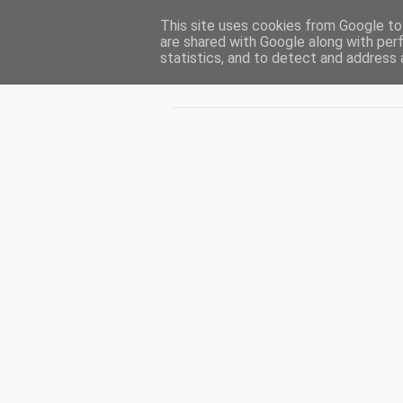
This site uses cookies from Google to 
CUIBUL CU VIPERE
are shared with Google along with per
statistics, and to detect and address 