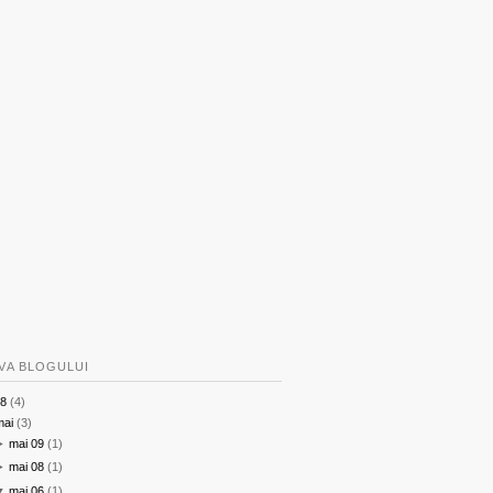
VA BLOGULUI
8
(4)
mai
(3)
►
mai 09
(1)
►
mai 08
(1)
▼
mai 06
(1)