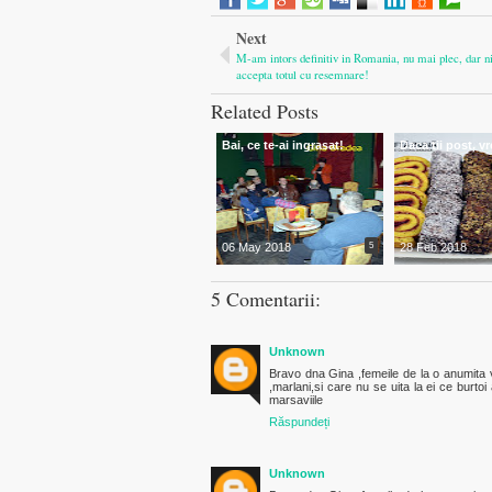
Next
M-am intors definitiv in Romania, nu mai plec, dar ni
accepta totul cu resemnare!
Related Posts
Bai, ce te-ai ingrasat!
Daca tii post, vr
06 May 2018
5
28 Feb 2018
5 Comentarii:
Unknown
Bravo dna Gina ,femeile de la o anumita v
,marlani,si care nu se uita la ei ce burtoi
marsaviile
Răspundeți
Unknown