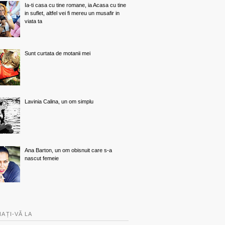
Ia-ti casa cu tine romane, ia Acasa cu tine
in suflet, altfel vei fi mereu un musafir in
viata ta
Sunt curtata de motanii mei
Lavinia Calina, un om simplu
Ana Barton, un om obisnuit care s-a
nascut femeie
AȚI-VĂ LA