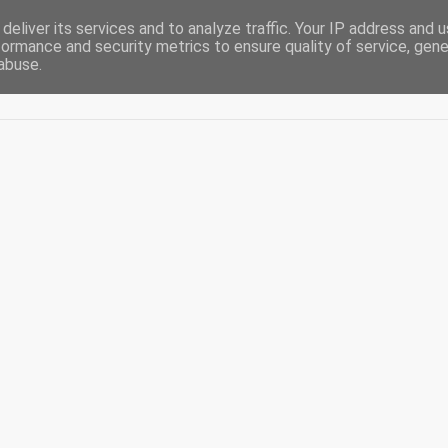
deliver its services and to analyze traffic. Your IP address and 
formance and security metrics to ensure quality of service, gen
abuse.
Acasă
De-ale casei
Blogging
Diaspora