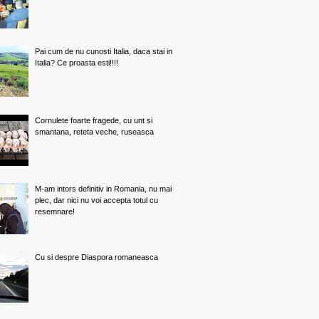
Pai cum de nu cunosti Italia, daca stai in
Italia? Ce proasta esti!!!!
Cornulete foarte fragede, cu unt si
smantana, reteta veche, ruseasca
M-am intors definitiv in Romania, nu mai
plec, dar nici nu voi accepta totul cu
resemnare!
Cu si despre Diaspora romaneasca