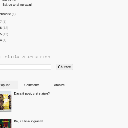
Bai, ce te-ai ingrasat!
ebruarie
(1)
7
(1)
6
(12)
5
(12)
4
(1)
ȚI CĂUTĂRI PE ACEST BLOG
Popular
Comments
Archive
Daca tii post, vrei statuie?
Bai, ce te-ai ingrasat!