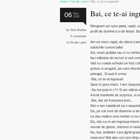
Home
»
De-ale casei
»
Bai, ce te-ai ingrasat!
Bai, ce te-ai ing
06
May
2018
Mergeam azi spre piata, rapid, v
by
Gina Bradea
profit de duminica si de liniste. 
5 comentarii
Am un mers rapid, de obicei zambes
In
De-ale casei
saluturile cunoscutilor.
Azi, eram grabita rau si cu minte
faci milioane de lucruri si esti co
Vad cu coada ochiului un fost col
gretos si arogant, pe care efecti
peisajul...Si aud in urma:
-Bai, ce te-ai ingrasat!
Spus in gura mare. I-am raspuns,
-Sa ma pupi in c*r! Si am ridicat 
A icnit marletele de surpriza, si ex
-Bai, dar tot frumoasa iesti...
Nici n-am catadicsit sa-i raspund
Da, pe cat sunt de doamna si de 
sa dau replica unui marlan si s
Da, stiu ca m-am ingrasat imens in
nevoie de glume, mistouri si rauta
Nu, bai, amibelor care jigniti gra
mancare! Mai ales cei care timp d