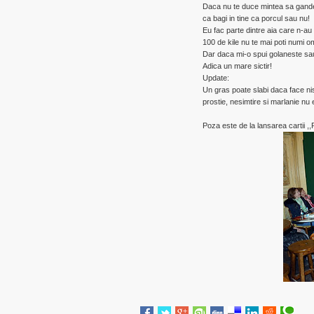
Daca nu te duce mintea sa gandes
ca bagi in tine ca porcul sau nu!
Eu fac parte dintre aia care n-au
100 de kile nu te mai poti numi o
Dar daca mi-o spui golaneste sau
Adica un mare sictir!
Update:
Un gras poate slabi daca face ni
prostie, nesimtire si marlanie nu 
Poza este de la lansarea cartii ,