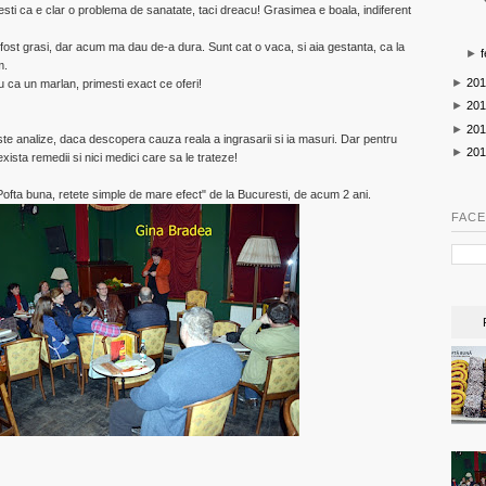
ti ca e clar o problema de sanatate, taci dreacu! Grasimea e boala, indiferent
 fost grasi, dar acum ma dau de-a dura. Sunt cat o vaca, si aia gestanta, ca la
►
f
m.
►
201
 ca un marlan, primesti exact ce oferi!
►
201
►
201
ste analize, daca descopera cauza reala a ingrasarii si ia masuri. Dar pentru
►
201
exista remedii si nici medici care sa le trateze!
,Pofta buna, retete simple de mare efect" de la Bucuresti, de acum 2 ani.
FACE