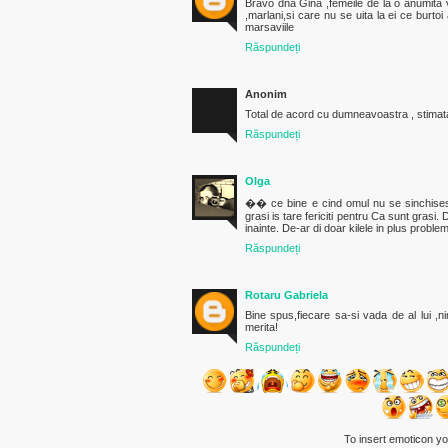
Bravo dna Gina ,femeile de la o anumita v
,marlani,si care nu se uita la ei ce burtoi
marsaviile
Răspundeți
Anonim
Total de acord cu dumneavoastra , stima
Răspundeți
Olga
�� ce bine e cind omul nu se sinchises
grasi is tare fericiti pentru Ca sunt gras
inainte. De-ar di doar kilele in plus probl
Răspundeți
Rotaru Gabriela
Bine spus,fiecare sa-si vada de al lui ,ni
merita!
Răspundeți
To insert emoticon y