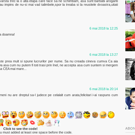
arsta trec la o alta etapa care face sa ne schimbam, asa sunt barbatii aroganti
 au impins de nu-si mai vad talimbele,spor la treaba si la reusitele dvoastra,uitati
6 mai 2018 la 12:25
ta doamna!
6 mai 2018 la 13:27
te prea mult si spune lucrurilor per nume. Sa nu creada cineva cumva Ca aia
i. Da asa cum nu putem fi toti trasi prin Inel, ne accepta asa cum suntem si mergem
ema CEA mai mare...
6 mai 2018 la 20:14
meni nu are dreptul sa-l judece pe celalalt cum arata,felicitari i-ai raspuns cum
ABON
Click to see the code!
ou must added at least one space before the code.