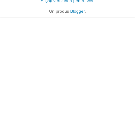
Afișați versiunea pentru web
Un produs
Blogger
.