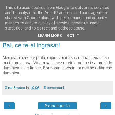
This site uses cookies from Google to deliver its services
Cuibul cu vipere
and to analyze traffic. Your IP address and user-agent are
shared with Google along with performance and security
metrics to ensure quality of service, generate usage
statistics, and to detect and address abuse.
▼
LEARN MORE
GOT IT
06.05.2018
Bai, ce te-ai ingrasat!
Mergeam azi spre piata, rapid, voiam sa cumpar ceva si sa
ma intorc acasa. Voiam sa filmez o reteta noua si sa profit de
duminica si de liniste. Bormasinile vecinilor mei se odihnesc
duminica.
Gina Bradea
la
10:06
5 comentarii:
‹
›
Pagina de pornire