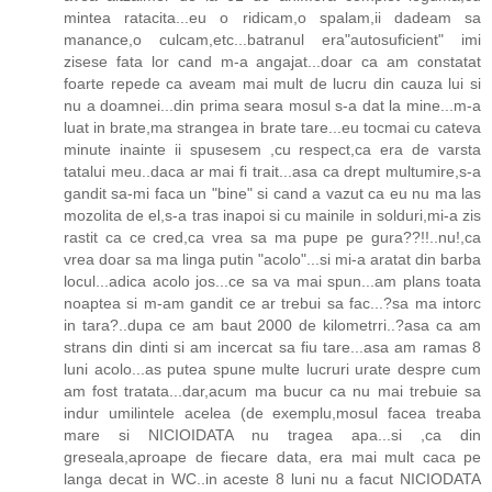
mintea ratacita...eu o ridicam,o spalam,ii dadeam sa
manance,o culcam,etc...batranul era"autosuficient" imi
zisese fata lor cand m-a angajat...doar ca am constatat
foarte repede ca aveam mai mult de lucru din cauza lui si
nu a doamnei...din prima seara mosul s-a dat la mine...m-a
luat in brate,ma strangea in brate tare...eu tocmai cu cateva
minute inainte ii spusesem ,cu respect,ca era de varsta
tatalui meu..daca ar mai fi trait...asa ca drept multumire,s-a
gandit sa-mi faca un "bine" si cand a vazut ca eu nu ma las
mozolita de el,s-a tras inapoi si cu mainile in solduri,mi-a zis
rastit ca ce cred,ca vrea sa ma pupe pe gura??!!..nu!,ca
vrea doar sa ma linga putin "acolo"...si mi-a aratat din barba
locul...adica acolo jos...ce sa va mai spun...am plans toata
noaptea si m-am gandit ce ar trebui sa fac...?sa ma intorc
in tara?..dupa ce am baut 2000 de kilometrri..?asa ca am
strans din dinti si am incercat sa fiu tare...asa am ramas 8
luni acolo...as putea spune multe lucruri urate despre cum
am fost tratata...dar,acum ma bucur ca nu mai trebuie sa
indur umilintele acelea (de exemplu,mosul facea treaba
mare si NICIOIDATA nu tragea apa...si ,ca din
greseala,aproape de fiecare data, era mai mult caca pe
langa decat in WC..in aceste 8 luni nu a facut NICIODATA