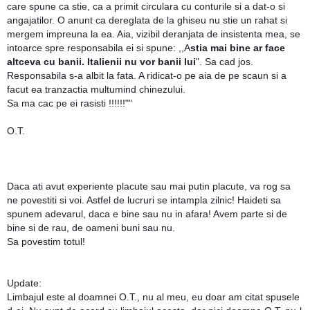
care spune ca stie, ca a primit circulara cu conturile si a dat-o si
angajatilor. O anunt ca dereglata de la ghiseu nu stie un rahat si
mergem impreuna la ea. Aia, vizibil deranjata de insistenta mea, se
intoarce spre responsabila ei si spune: ,,A
stia mai bine ar face
altceva cu banii. Italienii nu vor banii lui
". Sa cad jos.
Responsabila s-a albit la fata. A ridicat-o pe aia de pe scaun si a
facut ea tranzactia multumind chinezului.
Sa ma cac pe ei rasisti !!!!!!""
O.T.
Daca ati avut experiente placute sau mai putin placute, va rog sa
ne povestiti si voi. Astfel de lucruri se intampla zilnic! Haideti sa
spunem adevarul, daca e bine sau nu in afara! Avem parte si de
bine si de rau, de oameni buni sau nu.
Sa povestim totul!
Update:
Limbajul este al doamnei O.T., nu al meu, eu doar am citat spusele