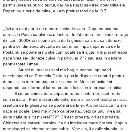
permisiunea sa public textul, dar m-a rugat sa-i trec doar initialele.
Repet: nu e scris de mine, eu am preluat totul de la O.T.
,,Azi am avut parte de o mare lectie de viata. Dupa munca ma
opresc la Posta sa platesc o factura. In fata mea, un chinez retrage
din cont 3000€ si-i spune aleia de la ghiseu ca vrea sa-i doneze
pentru cei din zona afectata de cutremur. Tipa ii spune ca de la
Posta nu se poate si nu stie cum poate sa il ajute. Il mai si intreaba
daca vrea sa-i doneze cuiva in particular ??? sau asa in general,
pentru toata lumea
😁
😁
😁
.Atunci nu mai rezist si ma bag in seama, spunand
encefalopate
i ca Protectia Civila a pus la dispozitie conturi pentru
donatii si sa intre pe pagina lor sa caute. Mecla obosita imi
😁
raspunde ca internetul lor nu poate fi folosit in interesul clientilor
😁
😁
. Il iau pe chinez de o aripa, intru eu in internet, caut nr de
cont si ii arat. Printre diversele optiuni era si un cont postal si-i arat
creaturii de la ghiseu ca se poate si de la ei. Aia imi latra ca nu stie
daca se poate. Deci ma intreb ca proasta...vezi ca unu' vrea sa
ajute natia ta si tu nu vrei???? Ori esti proasta, ori esti proasta.
Chinezul era saracul perplex, ca nu intelegea mare branza. Ii spun
martaloagei sa cheme responsabila. Vine aia, ii explic situatia, la