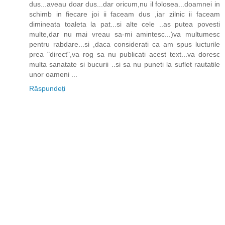
dus...aveau doar dus...dar oricum,nu il folosea...doamnei in
schimb in fiecare joi ii faceam dus ,iar zilnic ii faceam
dimineata toaleta la pat...si alte cele ..as putea povesti
multe,dar nu mai vreau sa-mi amintesc...)va multumesc
pentru rabdare...si ,daca considerati ca am spus lucturile
prea "direct",va rog sa nu publicati acest text...va doresc
multa sanatate si bucurii ..si sa nu puneti la suflet rautatile
unor oameni ...
Răspundeți