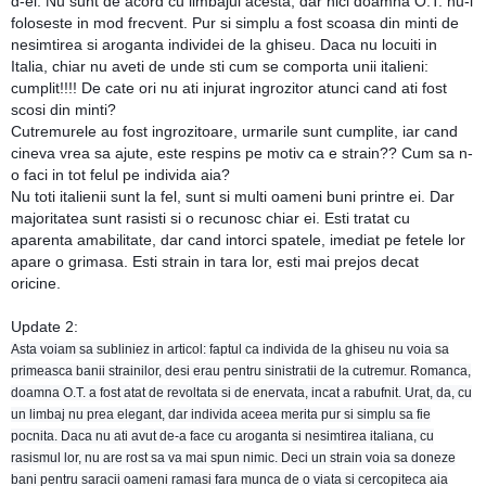
d-ei. Nu sunt de acord cu limbajul acesta, dar nici doamna O.T. nu-l
foloseste in mod frecvent. Pur si simplu a fost scoasa din minti de
nesimtirea si aroganta individei de la ghiseu. Daca nu locuiti in
Italia, chiar nu aveti de unde sti cum se comporta unii italieni:
cumplit!!!! De cate ori nu ati injurat ingrozitor atunci cand ati fost
scosi din minti?
Cutremurele au fost ingrozitoare, urmarile sunt cumplite, iar cand
cineva vrea sa ajute, este respins pe motiv ca e strain?? Cum sa n-
o faci in tot felul pe individa aia?
Nu toti italienii sunt la fel, sunt si multi oameni buni printre ei. Dar
majoritatea sunt rasisti si o recunosc chiar ei. Esti tratat cu
aparenta amabilitate, dar cand intorci spatele, imediat pe fetele lor
apare o grimasa. Esti strain in tara lor, esti mai prejos decat
oricine.
Update 2:
Asta voiam sa subliniez in articol: faptul ca individa de la ghiseu nu voia sa
primeasca banii strainilor, desi erau pentru sinistratii de la cutremur. Romanca,
doamna O.T. a fost atat de revoltata si de enervata, incat a rabufnit. Urat, da, cu
un limbaj nu prea elegant, dar individa aceea merita pur si simplu sa fie
pocnita. Daca nu ati avut de-a face cu aroganta si nesimtirea italiana, cu
rasismul lor, nu are rost sa va mai spun nimic. Deci un strain voia sa doneze
bani pentru saracii oameni ramasi fara munca de o viata si cercopiteca aia