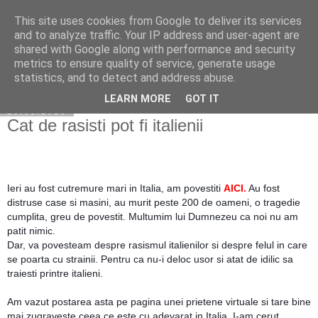
This site uses cookies from Google to deliver its services
Cuibul cu vipere
and to analyze traffic. Your IP address and user-agent are
shared with Google along with performance and security
metrics to ensure quality of service, generate usage
statistics, and to detect and address abuse.
▼
LEARN MORE
GOT IT
25.08.2016
Cat de rasisti pot fi italienii
Ieri au fost cutremure mari in Italia, am povestiti
AICI
.
Au fost
distruse case si masini, au murit peste 200 de oameni, o tragedie
cumplita, greu de povestit. Multumim lui Dumnezeu ca noi nu am
patit nimic.
Dar, va povesteam despre rasismul italienilor si despre felul in care
se poarta cu strainii. Pentru ca nu-i deloc usor si atat de idilic sa
traiesti printre italieni.
Am vazut postarea asta pe pagina unei prietene virtuale si tare bine
mai zugraveste ceea ce este cu adevarat in Italia. I-am cerut