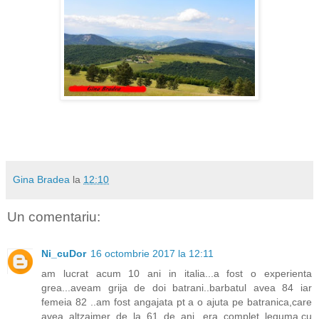
Gina Bradea
la
12:10
Un comentariu:
Ni_cuDor
16 octombrie 2017 la 12:11
am lucrat acum 10 ani in italia...a fost o experienta
grea...aveam grija de doi batrani..barbatul avea 84 iar
femeia 82 ..am fost angajata pt a o ajuta pe batranica,care
avea altzaimer de la 61 de ani...era complet leguma,cu