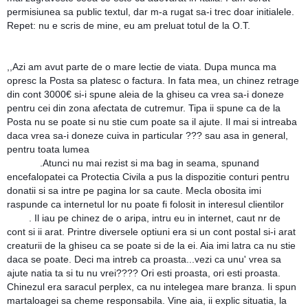
permisiunea sa public textul, dar m-a rugat sa-i trec doar initialele.
Repet: nu e scris de mine, eu am preluat totul de la O.T.
,,Azi am avut parte de o mare lectie de viata. Dupa munca ma
opresc la Posta sa platesc o factura. In fata mea, un chinez retrage
din cont 3000€ si-i spune aleia de la ghiseu ca vrea sa-i doneze
pentru cei din zona afectata de cutremur. Tipa ii spune ca de la
Posta nu se poate si nu stie cum poate sa il ajute. Il mai si intreaba
daca vrea sa-i doneze cuiva in particular ??? sau asa in general,
pentru toata lumea
😁
😁
😁
.Atunci nu mai rezist si ma bag in seama, spunand
encefalopate
i ca Protectia Civila a pus la dispozitie conturi pentru
donatii si sa intre pe pagina lor sa caute. Mecla obosita imi
😁
raspunde ca internetul lor nu poate fi folosit in interesul clientilor
😁
😁
. Il iau pe chinez de o aripa, intru eu in internet, caut nr de
cont si ii arat. Printre diversele optiuni era si un cont postal si-i arat
creaturii de la ghiseu ca se poate si de la ei. Aia imi latra ca nu stie
daca se poate. Deci ma intreb ca proasta...vezi ca unu' vrea sa
ajute natia ta si tu nu vrei???? Ori esti proasta, ori esti proasta.
Chinezul era saracul perplex, ca nu intelegea mare branza. Ii spun
martaloagei sa cheme responsabila. Vine aia, ii explic situatia, la