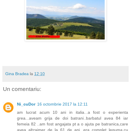
Gina Bradea
la
12:10
Un comentariu:
Ni_cuDor
16 octombrie 2017 la 12:11
am lucrat acum 10 ani in italia...a fost o experienta
grea...aveam grija de doi batrani..barbatul avea 84 iar
femeia 82 ..am fost angajata pt a o ajuta pe batranica,care
avea altzaimer de la 61 de ani...era complet leguma,cu