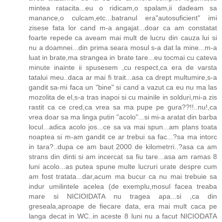
mintea ratacita...eu o ridicam,o spalam,ii dadeam sa
manance,o culcam,etc...batranul era"autosuficient" imi
zisese fata lor cand m-a angajat...doar ca am constatat
foarte repede ca aveam mai mult de lucru din cauza lui si
nu a doamnei...din prima seara mosul s-a dat la mine...m-a
luat in brate,ma strangea in brate tare...eu tocmai cu cateva
minute inainte ii spusesem ,cu respect,ca era de varsta
tatalui meu..daca ar mai fi trait...asa ca drept multumire,s-a
gandit sa-mi faca un "bine" si cand a vazut ca eu nu ma las
mozolita de el,s-a tras inapoi si cu mainile in solduri,mi-a zis
rastit ca ce cred,ca vrea sa ma pupe pe gura??!!..nu!,ca
vrea doar sa ma linga putin "acolo"...si mi-a aratat din barba
locul...adica acolo jos...ce sa va mai spun...am plans toata
noaptea si m-am gandit ce ar trebui sa fac...?sa ma intorc
in tara?..dupa ce am baut 2000 de kilometrri..?asa ca am
strans din dinti si am incercat sa fiu tare...asa am ramas 8
luni acolo...as putea spune multe lucruri urate despre cum
am fost tratata...dar,acum ma bucur ca nu mai trebuie sa
indur umilintele acelea (de exemplu,mosul facea treaba
mare si NICIOIDATA nu tragea apa...si ,ca din
greseala,aproape de fiecare data, era mai mult caca pe
langa decat in WC..in aceste 8 luni nu a facut NICIODATA