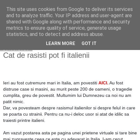
This site uses cookies from Google to deliver its services
Cuibul cu vipere
and to analyze traffic. Your IP address and user-agent are
shared with Google along with performance and security
metrics to ensure quality of service, generate usage
statistics, and to detect and address abuse.
▼
LEARN MORE
GOT IT
25.08.2016
Cat de rasisti pot fi italienii
Ieri au fost cutremure mari in Italia, am povestiti
AICI
.
Au fost
distruse case si masini, au murit peste 200 de oameni, o tragedie
cumplita, greu de povestit. Multumim lui Dumnezeu ca noi nu am
patit nimic.
Dar, va povesteam despre rasismul italienilor si despre felul in care
se poarta cu strainii. Pentru ca nu-i deloc usor si atat de idilic sa
traiesti printre italieni.
Am vazut postarea asta pe pagina unei prietene virtuale si tare bine
mai zugraveste ceea ce este cu adevarat in Italia. I-am cerut