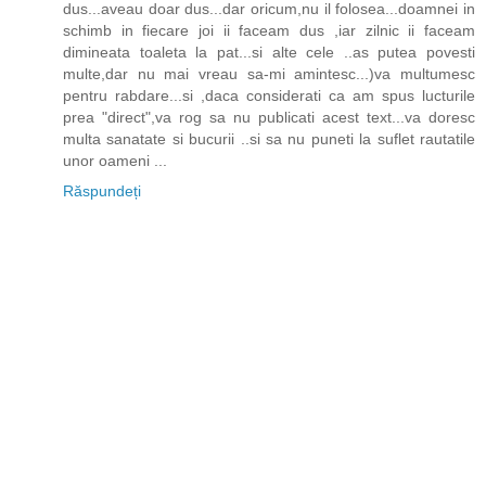
dus...aveau doar dus...dar oricum,nu il folosea...doamnei in
schimb in fiecare joi ii faceam dus ,iar zilnic ii faceam
dimineata toaleta la pat...si alte cele ..as putea povesti
multe,dar nu mai vreau sa-mi amintesc...)va multumesc
pentru rabdare...si ,daca considerati ca am spus lucturile
prea "direct",va rog sa nu publicati acest text...va doresc
multa sanatate si bucurii ..si sa nu puneti la suflet rautatile
unor oameni ...
Răspundeți