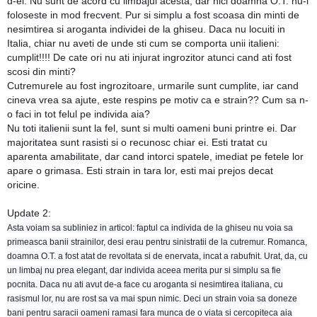
d-ei. Nu sunt de acord cu limbajul acesta, dar nici doamna O.T. nu-l
foloseste in mod frecvent. Pur si simplu a fost scoasa din minti de
nesimtirea si aroganta individei de la ghiseu. Daca nu locuiti in
Italia, chiar nu aveti de unde sti cum se comporta unii italieni:
cumplit!!!! De cate ori nu ati injurat ingrozitor atunci cand ati fost
scosi din minti?
Cutremurele au fost ingrozitoare, urmarile sunt cumplite, iar cand
cineva vrea sa ajute, este respins pe motiv ca e strain?? Cum sa n-
o faci in tot felul pe individa aia?
Nu toti italienii sunt la fel, sunt si multi oameni buni printre ei. Dar
majoritatea sunt rasisti si o recunosc chiar ei. Esti tratat cu
aparenta amabilitate, dar cand intorci spatele, imediat pe fetele lor
apare o grimasa. Esti strain in tara lor, esti mai prejos decat
oricine.
Update 2:
Asta voiam sa subliniez in articol: faptul ca individa de la ghiseu nu voia sa
primeasca banii strainilor, desi erau pentru sinistratii de la cutremur. Romanca,
doamna O.T. a fost atat de revoltata si de enervata, incat a rabufnit. Urat, da, cu
un limbaj nu prea elegant, dar individa aceea merita pur si simplu sa fie
pocnita. Daca nu ati avut de-a face cu aroganta si nesimtirea italiana, cu
rasismul lor, nu are rost sa va mai spun nimic. Deci un strain voia sa doneze
bani pentru saracii oameni ramasi fara munca de o viata si cercopiteca aia