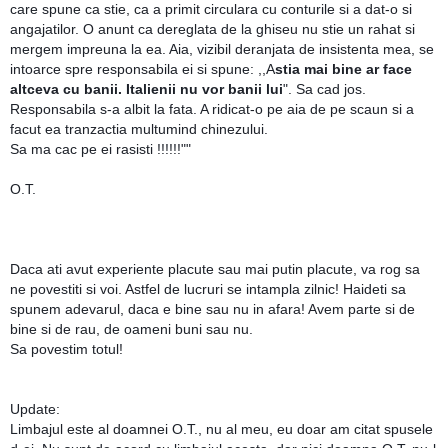
care spune ca stie, ca a primit circulara cu conturile si a dat-o si
angajatilor. O anunt ca dereglata de la ghiseu nu stie un rahat si
mergem impreuna la ea. Aia, vizibil deranjata de insistenta mea, se
intoarce spre responsabila ei si spune: ,,A
stia mai bine ar face
altceva cu banii. Italienii nu vor banii lui
". Sa cad jos.
Responsabila s-a albit la fata. A ridicat-o pe aia de pe scaun si a
facut ea tranzactia multumind chinezului.
Sa ma cac pe ei rasisti !!!!!!""
O.T.
Daca ati avut experiente placute sau mai putin placute, va rog sa
ne povestiti si voi. Astfel de lucruri se intampla zilnic! Haideti sa
spunem adevarul, daca e bine sau nu in afara! Avem parte si de
bine si de rau, de oameni buni sau nu.
Sa povestim totul!
Update:
Limbajul este al doamnei O.T., nu al meu, eu doar am citat spusele